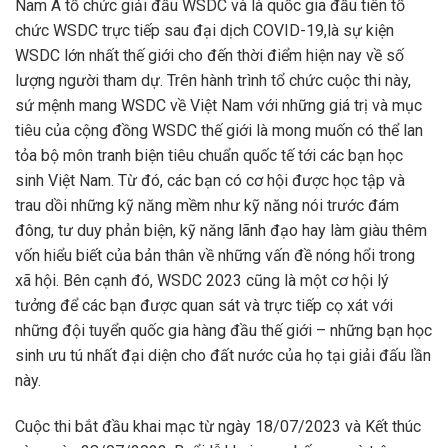
Nam Á tổ chức giải đấu WSDC và là quốc gia đầu tiên tổ
chức WSDC trực tiếp sau đại dịch COVID-19,là sự kiện
WSDC lớn nhất thế giới cho đến thời điểm hiện nay về số
lượng người tham dự. Trên hành trình tổ chức cuộc thi này,
sứ mệnh mang WSDC về Việt Nam với những giá trị và mục
tiêu của cộng đồng WSDC thế giới là mong muốn có thể lan
tỏa bộ môn tranh biện tiêu chuẩn quốc tế tới các bạn học
sinh Việt Nam. Từ đó, các bạn có cơ hội được học tập và
trau dồi những kỹ năng mềm như kỹ năng nói trước đám
đông, tư duy phản biện, kỹ năng lãnh đạo hay làm giàu thêm
vốn hiểu biết của bản thân về những vấn đề nóng hổi trong
xã hội. Bên cạnh đó, WSDC 2023 cũng là một cơ hội lý
tưởng để các bạn được quan sát và trực tiếp cọ xát với
những đội tuyển quốc gia hàng đầu thế giới – những bạn học
sinh ưu tú nhất đại diện cho đất nước của họ tại giải đấu lần
này.
Cuộc thi bắt đầu khai mạc từ ngày 18/07/2023 và Kết thúc