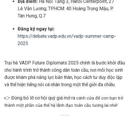
Địa điểm:
Hà Nội: Tầng 3, Hanoi Centerpoint, 27
Lê Văn Lương; TP.HCM: 40 Hoàng Trọng Mậu, P.
Tân Hưng, Q.7
Đăng ký ngay tại:
https://debate.vadp.edu.vn/vadp-summer-camp-
2025
Trại hè VADP Future Diplomats 2025 chính là bước khởi đầu
cho hành trình trở thành công dân toàn cầu, nơi mỗi học sinh
được khám phá năng lực bản thân, học cách tư duy độc lập
và thể hiện tiếng nói cá nhân trong một thế giới đa chiều.
👉 Đừng bỏ lỡ cơ hội quý giá mở ra
cánh cửa để con bạn trở
thành một phần của thế hệ lãnh đạo toàn cầu tương lai nhé!